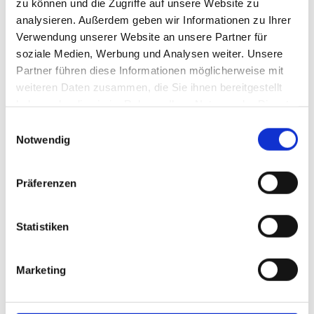
zu können und die Zugriffe auf unsere Website zu
125 Jahre Qualität-
analysieren. Außerdem geben wir Informationen zu Ihrer
Service und Innovation
Verwendung unserer Website an unsere Partner für
soziale Medien, Werbung und Analysen weiter. Unsere
Partner führen diese Informationen möglicherweise mit
weiteren Daten zusammen, die Sie ihnen bereitgestellt
haben oder die sie im Rahmen Ihrer Nutzung der Dienste
Die von uns
gesammelt haben.
Einwilligungsauswahl
vergoldeten Rosen sind
Notwendig
Teil des Denkmals für die
Opfer von Haltern
Präferenzen
Die von uns vergoldeten Rosen sind Teil des
Denkmals für die Opfer von Haltern, die beim
Flugzeugabsturz in den Alpen uns Leben kamen.
Statistiken
Rüdiger Schwenk ist der Initiator und in seiner
Schmiede-Werkstatt entstand eine Skulptur aus
Marketing
Kreuzen und Rosen für die Kinder und Lehrerinnen
von Haltern. Bei einem Besuch in seiner Schmiede