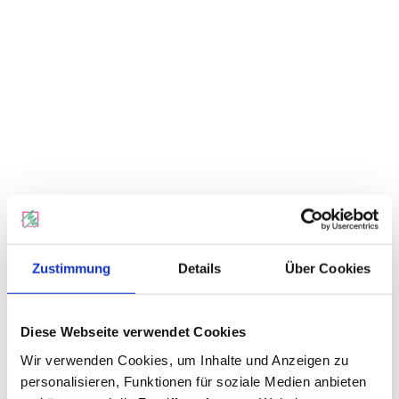
Zustimmung
Details
Über Cookies
125 Jahre
Malerwerkstatt Meurer
Diese Webseite verwendet Cookies
125 Jahre Spaß an Farbe
Wir verwenden Cookies, um Inhalte und Anzeigen zu
und Gestaltung
personalisieren, Funktionen für soziale Medien anbieten